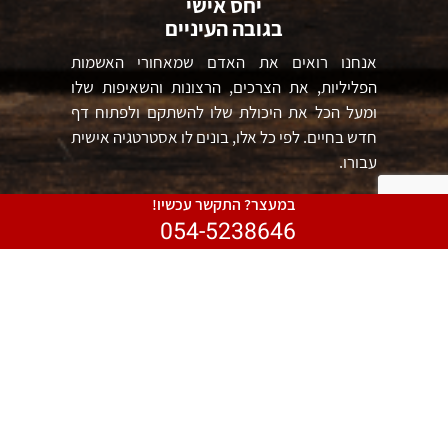
יחס אישי
בגובה העיניים
אנחנו רואים את האדם שמאחורי האשמות
הפליליות, את הצרכים, הרצונות והשאיפות שלו
ומעל הכל את היכולת שלו להשתקם ולפתוח דף
חדש בחיים. לפי כל אלו, בונים לו אסטרטגיה אישית
עבורו.
במעצר? התקשר עכשיו!
054-5238646
לחימה
ללא פשרות
עורכת הדין אשר התחילה את דרכה כקצינה לוחמת
בצה"ל, מבטיחה להילחם גם בזירה המשפטית
בנחישות, מקצועיות וללא פשרות בעבור זכויותיו