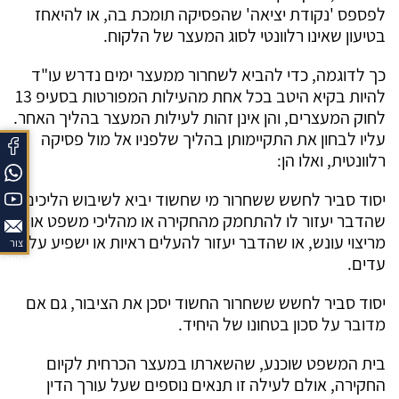
לפספס 'נקודת יציאה' שהפסיקה תומכת בה, או להיאחז
בטיעון שאינו רלוונטי לסוג המעצר של הלקוח.
כך לדוגמה, כדי להביא לשחרור ממעצר ימים נדרש עו"ד
להיות בקיא היטב בכל אחת מהעילות המפורטות בסעיפ 13
לחוק המעצרים, והן אינן זהות לעילות המעצר בהליך האחר.
עליו לבחון את התקיימותן בהליך שלפניו אל מול פסיקה
רלוונטית, ואלו הן:
יסוד סביר לחשש ששחרור מי שחשוד יביא לשיבוש הליכים,
שהדבר יעזור לו להתחמק מהחקירה או מהליכי משפט או
מריצוי עונש, או שהדבר יעזור להעלים ראיות או ישפיע על
צור
עדים.
קשר
יסוד סביר לחשש ששחרור החשוד יסכן את הציבור, גם אם
מדובר על סכון בטחונו של היחיד.
בית המשפט שוכנע, שהשארתו במעצר הכרחית לקיום
החקירה, אולם לעילה זו תנאים נוספים שעל עורך הדין