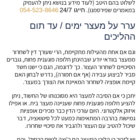
לשלוט בהם היטב (לעוד מידע בנושא ניתן להעמיק
במאמרים שפירסמנו).
חייגו 24/7
054-523-8646
ערר על מעצר ימים / עד תום
ההליכים
וגם אם אחת מהעילות מתקיימת, הרי שעורך דין לשחרור
ממעצר בוודאי יודע שבהינתן חלופה פוגענית פחות, גוברים
הסיכויים לשחרור העצור. כך לדוגמה, הגם כי ישנו חשד
סביר לביצוע עבירה (אף אם חמורה), נדרש לבחון האם
קיימת אופציה לשחרור המאיינת את הצורך במעצר.
יתכן כי אם הסיבה למעצר היא מסוכנותו של החשוד, ניתן
להציע חלופה פוגענית פחות שעניינה מעצר בית. או אפילו
איזוק אלקטרוני. היום עורכי הדין כבר מכירים אופציות
גמישות בהרבה המתאימות כמעט לכל סיטואציה, דבר
שיכול להטיב עם העצור ולהגביר את סיכויי שחרורו.
יש לזכור כי הליכי המעצר הם ר'יצה לטווח הרחוק', והם