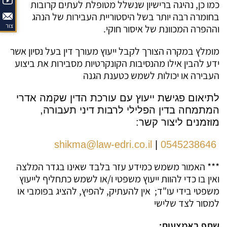
כמו כן, נהיגה ברישיון שנשלל מטופלת לעתים קרובות
בחומרה רבה יותר בשל היסטוריית העבירות של הנהג
צור
וההפרה המכוונת של איסור חוקי.
קשר
מומלץ במקרה הצורך לקבל ייעוץ מעורך דין בעל נסיון אשר
ידע להבין אילו מהנסיבות הקונקרטיות מסבירות את ביצוע
העבירה או יכולות לשמש כטענת הגנה
לתיאום פגישת ייעוץ עם עורכת הדין שקמה אדרי
המתמחה בדין הפלילי לרבות דיני תעבורה,
מוזמנים ליצור קשר
:
shikma@law-edri.co.il
|
0545238646
*** האמור משמש כמידע עזר בלבד שאינו בגדר המלצה
ואין בו כדי להוות ייעוץ משפטי ו/או לשמש כתחליף לייעוץ
משפטי בידי עו"ד; אין להעתיק, להפיץ, להציג בפומבי או
למסור לצד שלישי
שתף באמצעות: