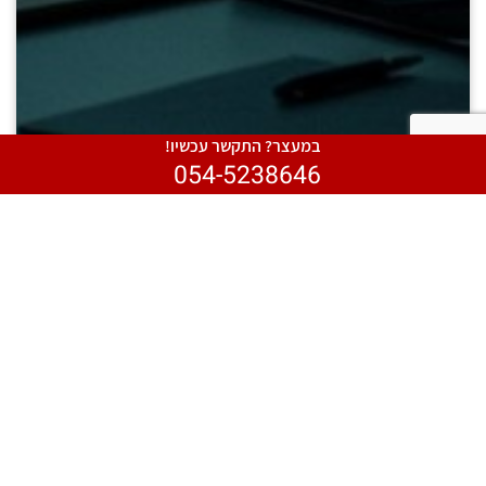
במעצר? התקשר עכשיו!
054-5238646
מעשה סדום
עבירת מעשה סדום נמנית עם עבירות המין החמורות והמורכבות
בדין הישראלי. לצד הרגישות האנושית והחברתית,...
קרא עוד >
לייעוץ ראשוני חייגו: