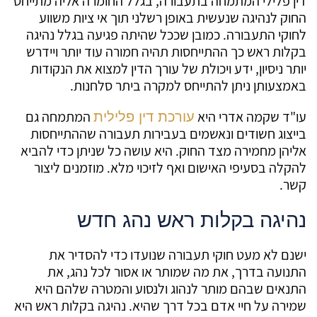
דין פלילי המתמחה בתעבורה, בגלל החומרה אליה מתייחס
החוק לנהיגה שנעשית באופן רשלני תוך אי ציות משווע
לחוקי התעבורה. כמובן שככל שהיתה פגיעה בגלל נהיגה
בקלות ראש כך ההתייחסות תהיה חמורה עוד יותר ויידרש
יותר ניסיון, ידע ויכולת של עורך הדין למצוא את הנקודות
באמצעותן ניתן להתייחס למקרה ביתר סלחנות.
עו"ד שקמה אדרי היא
המתמחה גם
עורכת דין פלילית
בייצוג חשודים ונאשמים בעבירות תעבורה שההתייחסות
אליהן מחמירה מצד החוק. היא עושה כל שניתן כדי להביא
להקלה בסעיפי האישום ואף לזיכוי מלא. מוזמנים ליצור
קשר.
נהיגה בקלות ראש נהג חדש
ישנם לא מעט חוקי תעבורה שנועדו כדי להסדיר את
התנועה בדרך, את מה שמותר או אסור לכל נהג, את
התנאים שבהם מותר לנהוג ולנסוע והמטרה שלהם היא
שמירה על חיי אדם בכל דרך שהיא. נהיגה בקלות ראש היא