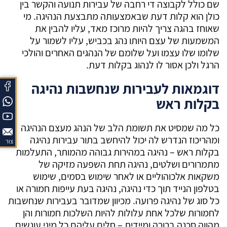
שם כולל לקבוצה די רחבה של עבירות תנועה והקשר בין
כולן הוא קלות דעת שבאמצעותה מתבצעת הנהיגה. מי
שאוחז בהגה צריך להיות מרוכז מאד, עליו להבין את
המשמעות של עצם היותו נהג בכביש, עליו לשמור על
שלומו שלו עצמו ועל שלומם של הנהגים האחרים והולכי
הרגל ולכן אסור לו לנהוג בקלות דעת.
דוגמאות לעבירות שנחשבות נהיגה
בקלות ראש
כל מה שמסיט את תשומת הלב של הנהג מעצם הנהיגה
ומהריכוז הנדרש לה יכול להיחשב בתור עבירות נהיגה
צור
בקלות ראש – נהיגה במהירות גבוהה מהמותר, התעלמות
קשר
מתמרורים ושלטים, נהיגה תחת השפעה מזיקה של
משקאות אלכוהוליים או לאחר שימוש בסמים, שימוש
בטלפון הנייד תוך כדי נהיגה, נהיגה בעת עייפות חמורה או
כל סוג של נהיגה פרועה. מכיוון שמדובר בעבירות שנחשבות
לחמורות שלכל אחת עלולות להיות השלכות חמורות והן
מהווה סכנה ברורה ומיידית – חלים עליהם כל מיני עונשים