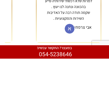
למרות שלא רכשתי שירותיה סייע
בהכוונה ונתנה לנו יעוץ .
מש
שקמה תודה רבה על האדיבות
השירות והמקצועיות .
אבי צרפתי
במעצר? התקשר עכשיו!
054-5238646