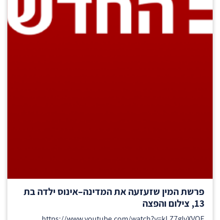
פרשת המין שזעזעה את המדינה–אינוס ילדה בת
13, צילום והפצה
https://www.youtube.com/watch?v=kLZ7glvXVQE