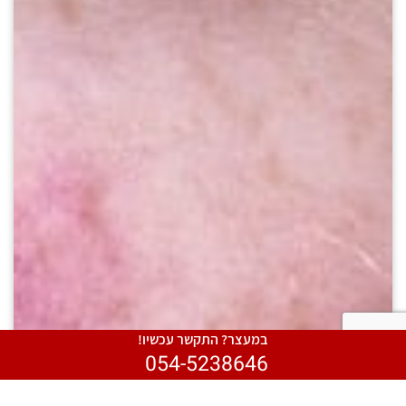
במעצר? התקשר עכשיו!
054-5238646