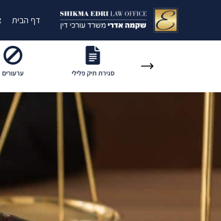
דף הבית
א
סגירת תיק פלילי
ערעורים
שחרור ממע