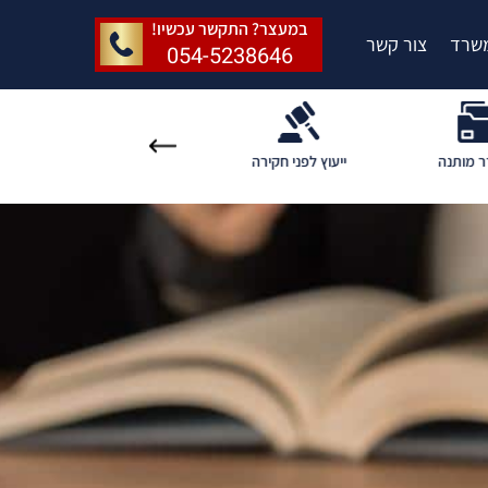
במעצר? התקשר עכשיו!
שרד
צור קשר
054-5238646
 לפני חקירה
ייצוג בעבירות פליליות
ליטיגציה פלילית