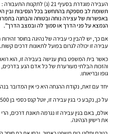
העבירה מוגדרת בסעיף 21 (ג) לתקנות התעבורה :
תשומת לב מספקת בהתחשב בכל הנסיבות ובין השא
באפשרות של עצירה נוחה ובטוחה והבחנה בתמרורי
הנמצא על פני הדרך או סמוך לה ובמצב הדרך
".
אם כך, יש להבין כי עבירה של נהיגה בחוסר זהירות 
עבירה זו יכולה לגרום בפועל לתאונות דרכים קשות.
כאשר בית המשפט בוחן ענישה בעבירה זו, הוא רואה
והזכות הבלתי מעורערת של כל אדם הנע בדרכים, בי
גופו ובריאותו.
יחד עם זאת, נקודת ההנחה היא כי אין המדובר בנהג 
על כן, נקבע כי בגין עבירה זו, יוטל קנס כספי בן 500 ₪ ו6 נקודות תעבורה.
אולם, באם בגין עבירה זו נגרמה תאונת דרכים, הרי
את רישיון הנהיגה.
בטרם יחליט בית משפט כאמור, יבחן את רף חוסר ה