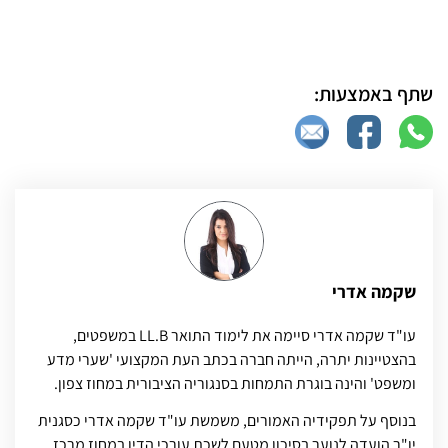
שתף באמצעות:
שקמה אדרי
עו"ד שקמה אדרי סיימה את לימוד התואר LL.B במשפטים,
בהצטיינות יתרה, הייתה חברה בכתב העת המקצועי 'שערי מדע
ומשפט' והינה בוגרת התמחות בסנגוריה הציבורית במחוז צפון.
בנוסף על תפקידיה האמורים, משמשת עו"ד שקמה אדרי כסגנית
יו"ר הועדה לנוער בסיכון מטעם לשכת עורכי הדין במחוז מרכז,