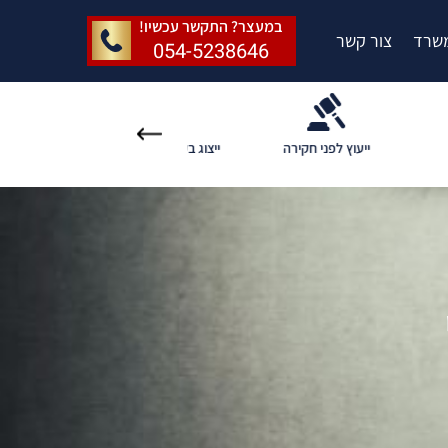
במעצר? התקשר עכשיו!
שרד
צור קשר
054-5238646
 לפני חקירה
ייצוג בעבירות פליליות
ליטיגציה פלילית