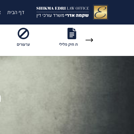
דף הבית
א
סגירת תיק פלילי
ערעורים
שחרור ממע
ה