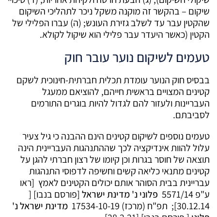
שיקום – בהקשר זה מוקנה משקל ניכר לתהליכי השיקום
שהקטין עבר עד לשלב גזירת העונש; (ה) עברו הפלילי של
הקטין (כאשר היעדר עבר פלילי הוא שיקול לקולא.
טעמים לשיקום נוער עובר חוק
בבסיס חוק הנוער עומדת תכלית חברתית-חינוכית לשקם
קטינים המצויים בראשית חייהם, להוציאם ממעגל
העבריינות ולעזור להם לגדול להיות בוגרים התורמים
לסביבתם.
טעמים נוספים לשיקום קטינים הינם ההבנה כי גיל צעיר
עלול להוות אינדיקציה לכך שההתנהגות העבריינית הינה
תוצאה של חוסר בגרות וכן קיומו של רצון חברתי להגן על
קטינים מתנאי כליאה קשים וחשיפה לדפוסי התנהגות
עבריינית בבית הסוהר אותם יכולים הקטינים לאמץ [ראו
ע"פ 5571/14 ‏
פלוני נ' מדינת ישראל
[פורסם בנבו] [
30.12.14]; תפ"ח (מרכז) 17534-10-19‏ ‏
מדינת ישראל נ'