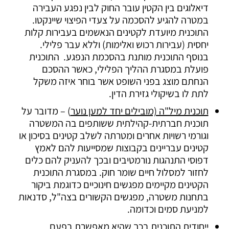
דיאלוגים בין הקטין עובר החוק לבין נפגע העבירה
במטרה להגיע להסכמה על צעדי הפיצוי שיינקטו.
התוכנית מיועדת לקטינים הנאשמים בעבירות קלות
יחסית (עבירות רכוש ואלימות) וללא עבר פלילי.
בנוסף התוכנית מותנת בהסכמת הנפגע. התוכנית
פועלת במסגרת ההליך הפלילי, כאשר ההסכם
הנחתם מוצג בפני השופט אשר בוחר איזה משקל
לתת לו בשיקולי גזירת הדין.
תוכנית מיל"ה (מובילים יחד למען נוער
) – מדובר על
תוכנית חברתית-קהילתית ששותפים בה המשטרה
וגורמי רשויות אחרים ומטרתה לשלב קטינים בסיכון או
קטינים עבריינים בקבוצות שמסייעות להם לאמץ
דפוסי התנהגות נורמטיבים ובכך להעניק להם כלים
לחזור למסלול חיים שומר חוק. במסגרת התוכנית
הקטינים מקיימים מפגשים חינוכיים כדוגמת ביקור
בתחנות משטרה, מפגשים הקשורים בצה"ל, סדנאות
למניעת סמים וכדומה.
ייחודית התוכנית בכך שהיא מאפשרת בפעם