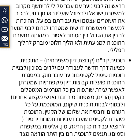
הראשונה לבני נוער עם עבר פלילי להיחשף מקרוב
למשטרת ישראל ולרציונל שעליו הארגון בנוי, להכיר
את השוטרים עצמם ואת עבודתם בפועל. ההיכרות
למעשה מאפשרת דו שיח שמטרתו לגרום לבני הנוער
להבין את הגבול בין המותר לאסור. במהותה נחשבת
התוכנית למניעתית ולא הליך חלופי מובהק להליך
צור
הפלילי.
קשר
תוכנית קד"ם (קבוצת דיון משפחתית)
– התוכנית
מציעה דרך חדשה לעבודה עם ילדים בסיכון ולבניית
תוכניות טיפול לקטינים ונוער עובר חוק. במסגרת
התוכנית פועלות קבוצות דיון משפחתיות שמטרתן
לאפשר יצירת שותפות בין כל הגורמים המטפלים
בקטין (הורים, משפחה מורחבת ואנשי מקצוע אחרים)
ולבסוף לבנות תוכנית שיקום, המוסכמת על כל
הגורמים ותבטיח את שלומו של הקטין. התוכנית
מיועדת לקטינים שעברו עבירות חמורות יחסית (
להוציא עבירות כגון הריגה, מין, אלימות במשפחה
וסמים). תנאים לתוכנית הם בין היתר הודאה מצד