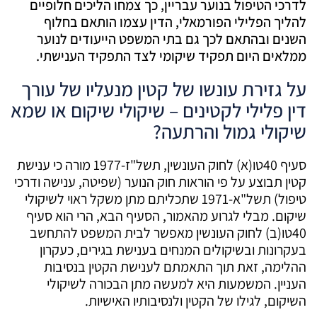
לדרכי הטיפול בנוער עבריין, כך צמחו הליכים חלופיים
להליך הפלילי הפורמאלי, הדין עצמו הותאם בחלוף
השנים ובהתאם לכך גם בתי המשפט הייעודים לנוער
ממלאים היום תפקיד שיקומי לצד התפקיד הענישתי.
על גזירת עונשו של קטין מנעליו של עורך
דין פלילי לקטינים – שיקולי שיקום או שמא
שיקולי גמול והרתעה?
סעיף 40טו(א) לחוק העונשין, תשל"ז-1977 מורה כי ענישת
קטין תבוצע על פי הוראות חוק הנוער (שפיטה, ענישה ודרכי
טיפול) תשל"א-1971 שתכליתם מתן משקל ראוי לשיקולי
שיקום. מבלי לגרוע מהאמור, הסעיף הבא, הרי הוא סעיף
40טו(ב) לחוק העונשין מאפשר לבית המשפט להתחשב
בעקרונות ובשיקולים המנחים בענישת בגירים, כעקרון
ההלימה, זאת תוך התאמתם לענישת הקטין בנסיבות
העניין. המשמעות היא למעשה מתן הבכורה לשיקולי
השיקום, לגילו של הקטין ולנסיבותיו האישיות.