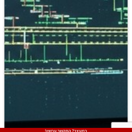
במעצר? התקשר עכשיו!