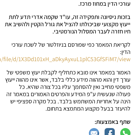
עורכי הדין במחוז מרכז.
בזכות ניסיונה ותפקידה זה, עו"ד שקמה אדרי תדע לתת
ייעוץ מקצועי שביכולתו להציל את גורל הקטין ולהשיב את
חיו חזרה לעבר המסלול הנורמטיבי.
לקריאת המאמר כפי שפורסם בניוזלטור של לשכת עורכי
הדין:
om/file/d/1X3Dd101xH_aDkyAyxuL1plC53GfSFiM7/view
האמור במאמר אינו מובא כתחליף לקבלת יעוץ משפטי של
עורך דין והוא מהווה מידע כללי בלבד, אשר אינו מהווה ייעוץ
משפטי מחייב ואין להסתמך עליו בכל צורה שהיא. כל
פעולה שנעשית ע"פ המידע והפרטים האמורים במאמר זה
הינה על אחריות המשתמש בלבד. בכל מקרה ספציפי יש
להיעזר בבעל מקצוע המתמצא בתחום.
שתף באמצעות: