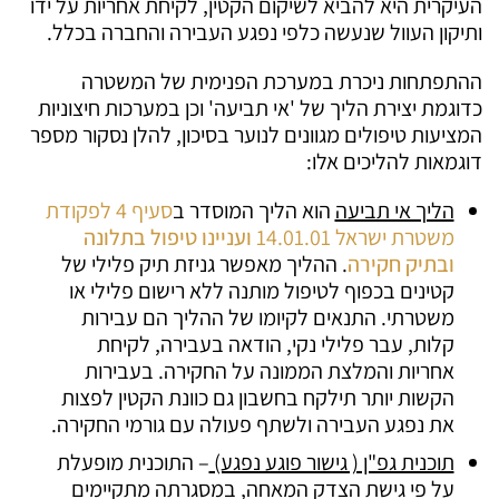
העיקרית היא להביא לשיקום הקטין, לקיחת אחריות על ידו
ותיקון העוול שנעשה כלפי נפגע העבירה והחברה בכלל.
ההתפתחות ניכרת במערכת הפנימית של המשטרה
כדוגמת יצירת הליך של 'אי תביעה' וכן במערכות חיצוניות
המציעות טיפולים מגוונים לנוער בסיכון, להלן נסקור מספר
דוגמאות להליכים אלו:
הליך אי תביעה
הוא הליך המוסדר ב
סעיף 4 לפקודת
משטרת ישראל 14.01.01
ועניינו טיפול בתלונה
ובתיק חקירה
. ההליך מאפשר גניזת תיק פלילי של
קטינים בכפוף לטיפול מותנה ללא רישום פלילי או
משטרתי. התנאים לקיומו של ההליך הם עבירות
קלות, עבר פלילי נקי, הודאה בעבירה, לקיחת
אחריות והמלצת הממונה על החקירה. בעבירות
הקשות יותר תילקח בחשבון גם כוונת הקטין לפצות
את נפגע העבירה ולשתף פעולה עם גורמי החקירה.
תוכנית גפ"ן ( גישור פוגע נפגע)
– התוכנית מופעלת
על פי גישת הצדק המאחה, במסגרתה מתקיימים