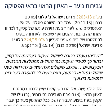
עבירות נוער – האיזון הראוי בראי הפסיקה
ב
ע"פ 3203/13
מדינת ישראל נ' פלוני
[פורסם
בנבו] [20.11.13], עמד כב' השופט פוגלמן על איזון
האינטרסים שיש לערוך בעת גזירת עונשו של קטין, הלכה זו
השתרשה ברבות השנים ואף שימשה לאחרונה בסיס
להחלטתו של בית משפט העליון ב
ע"פ 324/19
פלוני נ'
מדינת ישראל
[פורסם בנבו] [8.5.19]) וכך נקבע:
"יש ליתן מעמד בכורה לשיקולי שיקום בענישתו של קטין,
ובתוך כך לסיכויי שיקומו כפי שעולים מהמלצות הגורמים
המקצועיים…
ואולם, שיקולים אלה עשויים להידחות מפני
שיקולי גמול או הרתעה, וזאת בשים לב לחומרת העבירות
ולנסיבות ביצוען"
הלכה למעשה, אלו הם השיקולים שיש לבחון במסגרת
האיזון הראוי: (א) חומרת העבירה ונסיבותיה; (ב) גילו של
הקטין בעת ביצוע העבירה (שכן ככל שהקטין צעיר כך יגברו
שיקולי השיקום); (ג) הבעת חרטה ולקיחת אחריות; (ד) סיכויי